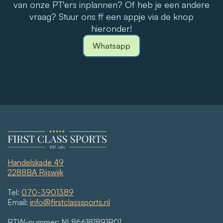
van onze PT'ers inplannen? Of heb je een andere
vraag? Stuur ons ff een appje via de knop
hieronder!
Whatsapp
Handelskade 49
2288BA Rijswijk
Tel:
070-3901389
Email:
info@firstclasssports.nl
BTW-nummer: NL866181891B01